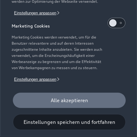
werden zur Optimierung der Webseite verwendet.
Einstellungen anpassen
Zörbiger Straße 2
Marketing Cookies
06749 Bitterfeld-Wolfen
Marketing Cookies werden verwendet, um für die
03493 3740
Benutzer relevantere und auf deren Interessen
zugeschnittene Inhalte anzubieten. Sie werden auch
verwendet, um die Erscheinungshäufigkeit einer
info@otto-grimm.de
Werbeanzeige zu begrenzen und um die Effektivität
von Werbekampagnen zu messen und zu steuern.
Kontaktdaten herunterladen
Einstellungen anpassen
Alle akzeptieren
Öffnungszeiten
Einstellungen speichern und fortfahren
Verkauf
Geschlossen
,
öffnet am
Samstag 09:00