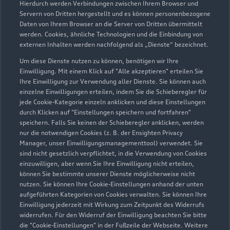
Hierdurch werden Verbindungen zwischen Ihrem Browser und
Servern von Dritten hergestellt und es können personenbezogene
Daten von Ihrem Browser an die Server von Dritten übermittelt
Wir beraten Sie gerne
werden. Cookies, ähnliche Technologien und die Einbindung von
externen Inhalten werden nachfolgend als „Dienste“ bezeichnet.
Hier finden Sie die passenden Ansprechpartnerinnen
Um diese Dienste nutzen zu können, benötigen wir Ihre
und Ansprechpartner.
Einwilligung. Mit einem Klick auf "Alle akzeptieren" erteilen Sie
Ihre Einwilligung zur Verwendung aller Dienste. Sie können auch
einzelne Einwilligungen erteilen, indem Sie die Schieberegler für
Zur Teamübersicht
jede Cookie-Kategorie einzeln anklicken und diese Einstellungen
durch Klicken auf "Einstellungen speichern und fortfahren"
speichern. Falls Sie keinen der Schieberegler anklicken, werden
nur die notwendigen Cookies (z. B. der Ensighten Privacy
Manager, unser Einwilligungsmanagementtool) verwendet. Sie
sind nicht gesetzlich verpflichtet, in die Verwendung von Cookies
einzuwilligen, aber wenn Sie Ihre Einwilligung nicht erteilen,
können Sie bestimmte unserer Dienste möglicherweise nicht
nutzen. Sie können Ihre Cookie-Einstellungen anhand der unten
Serviceberater kontaktieren
aufgeführten Kategorien von Cookies verwalten. Sie können Ihre
Einwilligung jederzeit mit Wirkung zum Zeitpunkt des Widerrufs
widerrufen. Für den Widerruf der Einwilligung beachten Sie bitte
die "Cookie-Einstellungen" in der Fußzeile der Webseite. Weitere